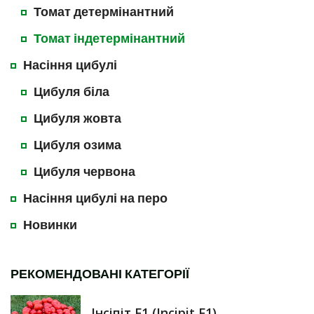
Томат детермінантний
Томат індетермінантний
Насіння цибулі
Цибуля біла
Цибуля жовта
Цибуля озима
Цибуля червона
Насіння цибулі на перо
Новинки
РЕКОМЕНДОВАНІ КАТЕГОРІЇ
Інсіпіт F1 (Incipit F1)